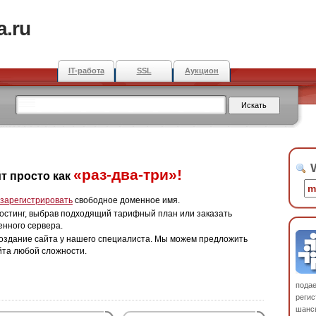
a.ru
IT-работа
SSL
Аукцион
W
«раз-два-три»!
т просто как
зарегистрировать
свободное доменное имя.
остинг, выбрав подходящий тарифный план или заказать
енного сервера.
оздание сайта у нашего специалиста. Мы можем предложить
йта любой сложности.
пода
регис
шанс