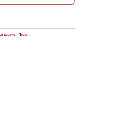
ся домены
·
Прокси