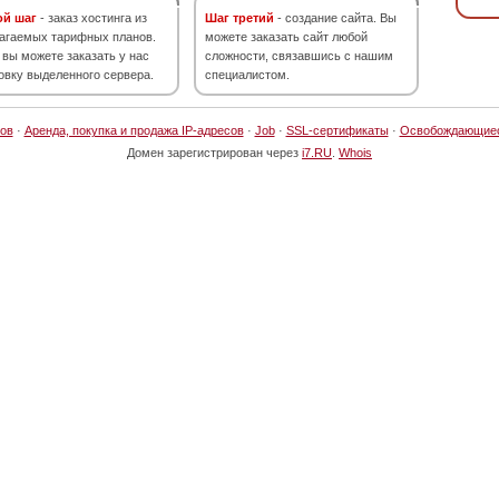
ой шаг
- заказ хостинга из
Шаг третий
- создание сайта. Вы
агаемых тарифных планов.
можете заказать сайт любой
 вы можете заказать у нас
сложности, связавшись с нашим
овку выделенного сервера.
специалистом.
ов
·
Аренда, покупка и продажа IP-адресов
·
Job
·
SSL-сертификаты
·
Освобождающие
Домен зарегистрирован через
i7.RU
.
Whois